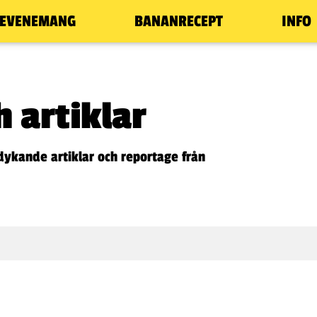
EVENEMANG
BANANRECEPT
INFO
 artiklar
dykande artiklar och reportage från