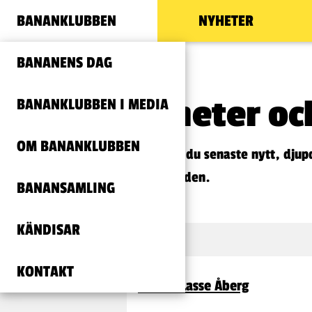
BANANKLUBBEN
NYHETER
BANANENS DAG
Nyheter och
BANANKLUBBEN I MEDIA
OM BANANKLUBBEN
Här hittar du senaste nytt, djup
bananvärlden.
BANANSAMLING
KÄNDISAR
KONTAKT
Grattis Lasse Åberg