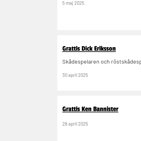
5 maj 2025
Grattis Dick Eriksson
Skådespelaren och röstskådespel
30 april 2025
Grattis Ken Bannister
28 april 2025