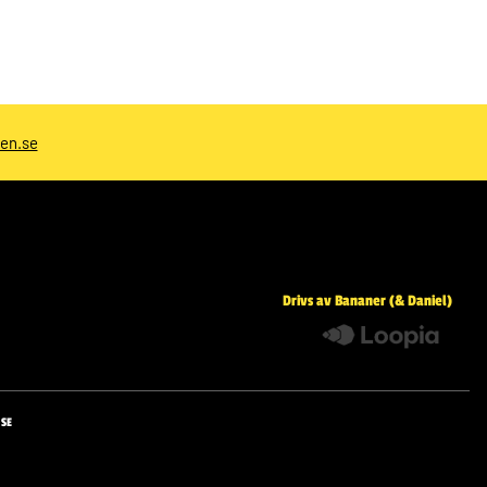
ben.se
Drivs av Bananer (& Daniel)
.SE