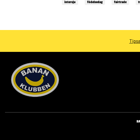
intervju
födelsedag
fairtrade
t
Tipsa
B