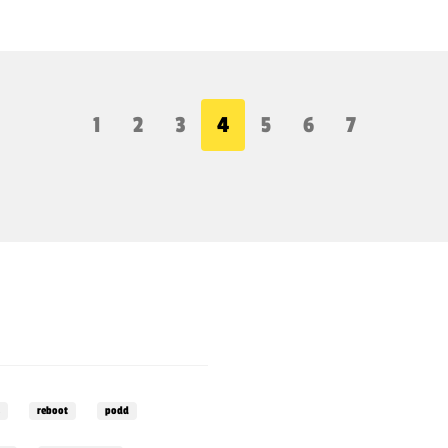
1
2
3
4
5
6
7
reboot
podd