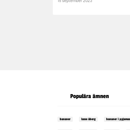
15 september 2023
Populära ämnen
bananer
lasse åberg
bananer i pyjamas