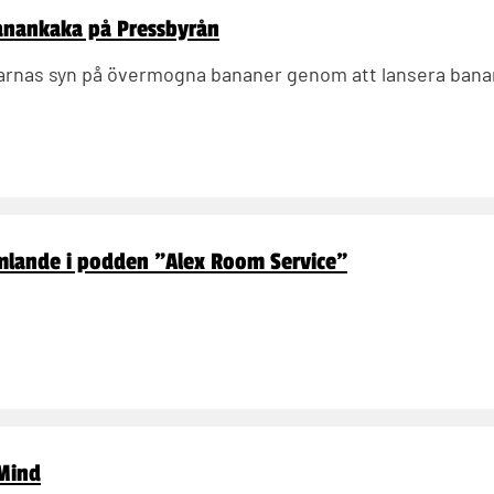
anankaka på Pressbyrån
karnas syn på övermogna bananer genom att lansera bana
amlande i podden "Alex Room Service"
 Mind