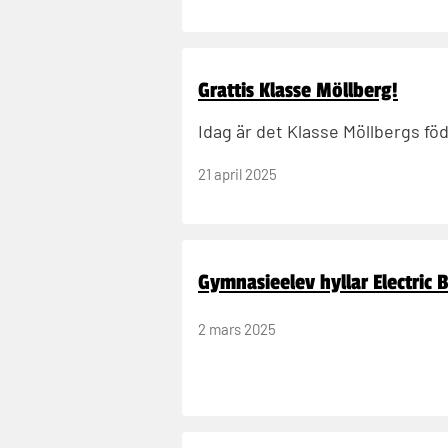
Grattis Klasse Möllberg!
Idag är det Klasse Möllbergs fö
21 april 2025
Gymnasieelev hyllar Electric
2 mars 2025