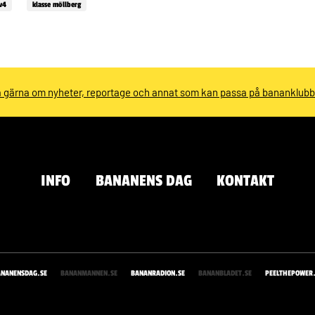
v4
klasse möllberg
 gärna om nyheter, reportage och annat som kan passa på bananklub
INFO
BANANENS DAG
KONTAKT
ANANENSDAG.SE
BANANMANNEN.SE
BANANRADION.SE
BANANBLADET.SE
PEELTHEPOWER