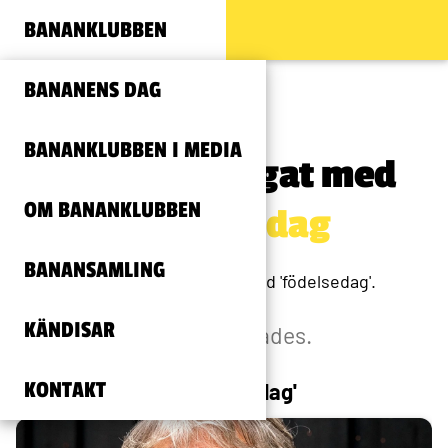
BANANKLUBBEN
BANANENS DAG
BANANKLUBBEN I MEDIA
Innehåll taggat med
OM BANANKLUBBEN
#födelsedag
BANANSAMLING
Arkivsida för nyheter med 'födelsedag'.
KÄNDISAR
4 träffar hittades.
KONTAKT
Allt innehållande 'födelsedag'