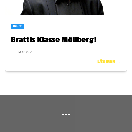
NYHET
Grattis Klasse Möllberg!
21 Apr, 2025
LÄS MER →
---