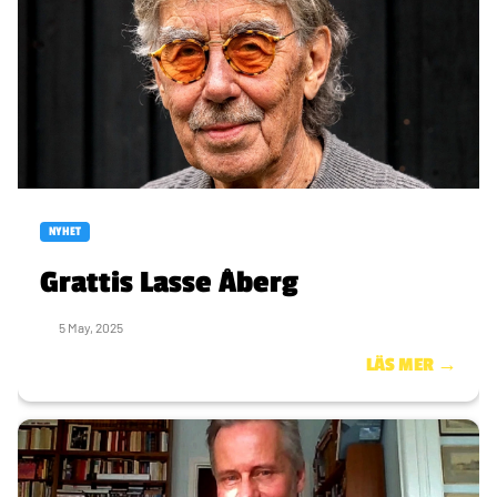
NYHET
Grattis Lasse Åberg
5 May, 2025
LÄS MER →