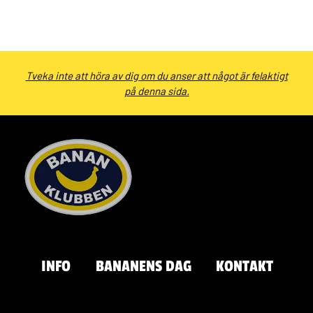
Tveka inte att höra av dig om du anser att något är felaktigt
på denna sida.
INFO
BANANENS DAG
KONTAKT