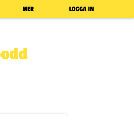
MER
LOGGA IN
podd