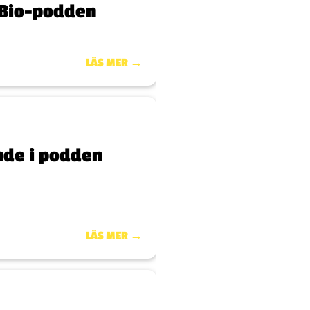
 Bio-podden
LÄS MER →
nde i podden
LÄS MER →