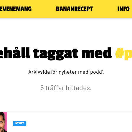
EVENEMANG
BANANRECEPT
INFO
ehåll taggat med
#
Arkivsida för nyheter med 'podd'.
5 träffar hittades.
NYHET