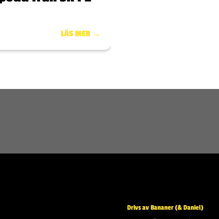
LÄS MER →
Drivs av Bananer (& Daniel)