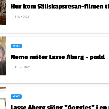
Hur kom Sällskapsresan-filmen ti
5 Nov, 2022
NYHET
Nemo möter Lasse Åberg - podd
16 Jun, 2022
NYHET
Lasse Åberg sjöng "Goggles" i en