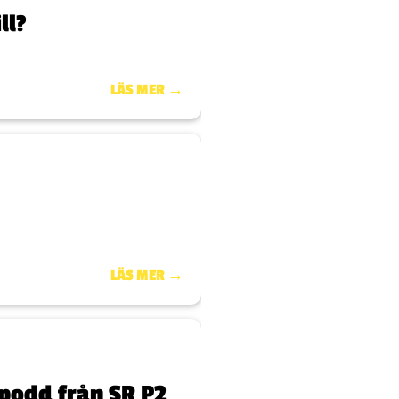
ll?
LÄS MER →
LÄS MER →
 podd från SR P2