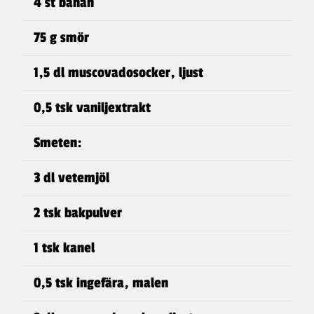
4 st banan
75 g smör
1,5 dl muscovadosocker, ljust
0,5 tsk vaniljextrakt
Smeten:
3 dl vetemjöl
2 tsk bakpulver
1 tsk kanel
0,5 tsk ingefära, malen