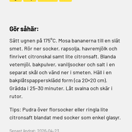
Gör såhär:
Sätt ugnen på 175°C.
Mosa bananerna till en slät
smet.
Rör ner socker, rapsolja, havremjölk och
finrivet citronskal samt lite citronsaft.
Blanda
vetemjöl, bakpulver, vaniljsocker och salt i en
separat skål och vänd ner i smeten.
Häll i en
bakplåtspappersklädd form (ca 20×20 cm).
Grädda i 25–30 minuter.
Låt svalna och skär i
rutor.
Tips: Pudra över florsocker eller ringla lite
citronsaft blandat med socker som enkel glasyr.
Senast ändrat: 2026-04-23