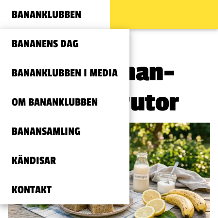
BANANKLUBBEN
BANANENS DAG
Saftiga banan-
BANANKLUBBEN I MEDIA
och citronrutor
OM BANANKLUBBEN
BANANSAMLING
KÄNDISAR
KONTAKT