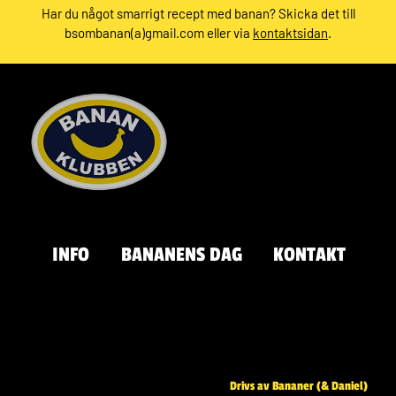
Har du något smarrigt recept med banan? Skicka det till
bsombanan(a)gmail.com eller via
kontaktsidan
.
INFO
BANANENS DAG
KONTAKT
Drivs av Bananer (& Daniel)