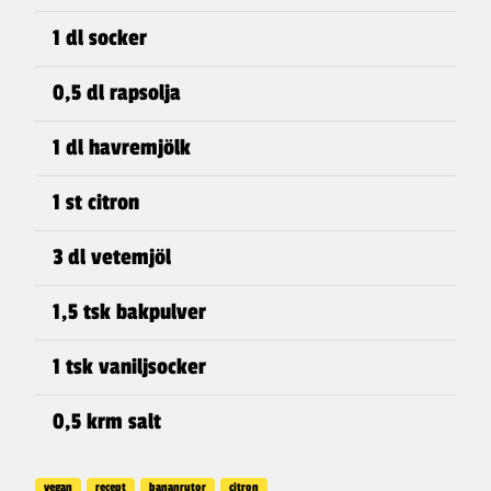
1 dl socker
0,5 dl rapsolja
1 dl havremjölk
1 st citron
3 dl vetemjöl
1,5 tsk bakpulver
1 tsk vaniljsocker
0,5 krm salt
vegan
recept
bananrutor
citron