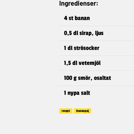
Ingredienser:
4 st banan
0,5 dl sirap, ljus
1 dl strösocker
1,5 dl vetemjöl
100 g smör, osaltat
1 nypa salt
recept
bananpaj