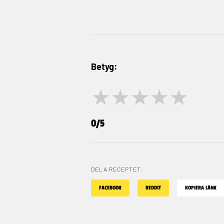
Betyg:
★
★
★
★
★
0/5
DELA RECEPTET:
FACEBOOK
REDDIT
KOPIERA LÄNK