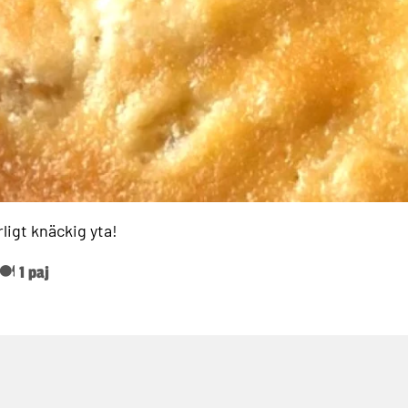
ligt knäckig yta!
🍽️ 1 paj