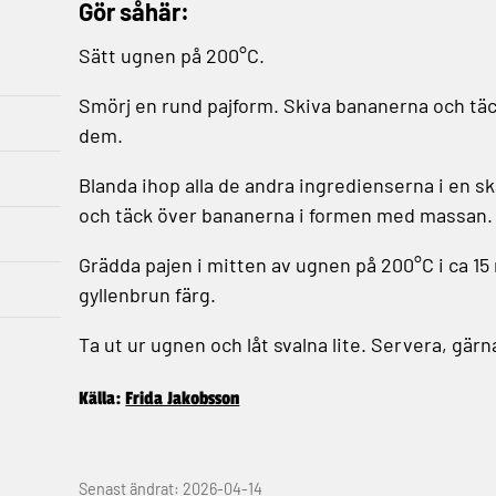
Gör såhär:
Sätt ugnen på 200°C.
Smörj en rund pajform. Skiva bananerna och tä
dem.
Blanda ihop alla de andra ingredienserna i en sk
och täck över bananerna i formen med massan.
Grädda pajen i mitten av ugnen på 200°C i ca 15 m
gyllenbrun färg.
Ta ut ur ugnen och låt svalna lite. Servera, gärn
Källa:
Frida Jakobsson
Senast ändrat: 2026-04-14