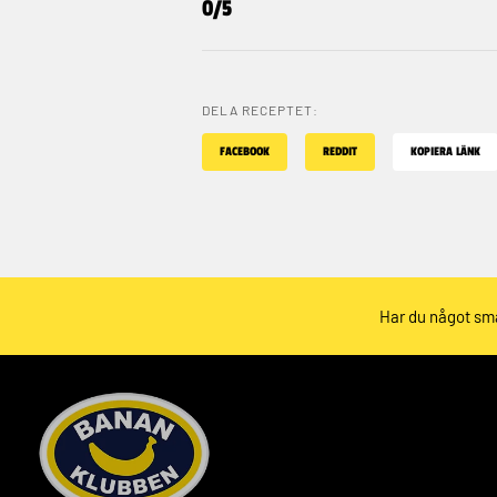
0/5
DELA RECEPTET:
FACEBOOK
REDDIT
KOPIERA LÄNK
Har du något sma