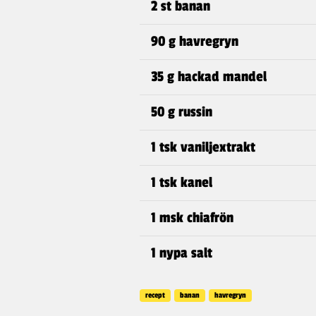
2 st banan
90 g havregryn
35 g hackad mandel
50 g russin
1 tsk vaniljextrakt
1 tsk kanel
1 msk chiafrön
1 nypa salt
recept
banan
havregryn