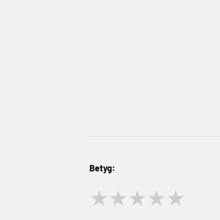
Betyg:
★
★
★
★
★