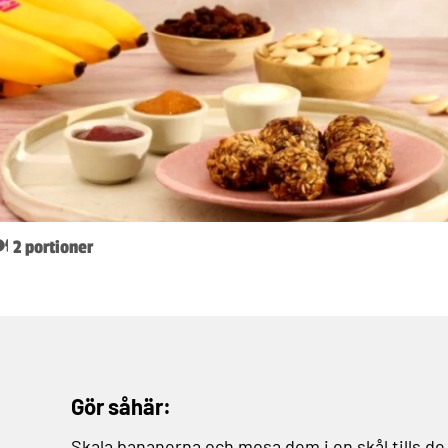
️ 2 portioner
Gör såhär:
Skala bananerna och mosa dem i en skål tills de bl