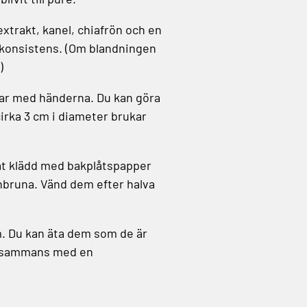
extrakt, kanel, chiafrön och en
mn konsistens. (Om blandningen
)
llar med händerna. Du kan göra
 cirka 3 cm i diameter brukar
plåt klädd med bakplåtspapper
llenbruna. Vänd dem efter halva
m. Du kan äta dem som de är
illsammans med en