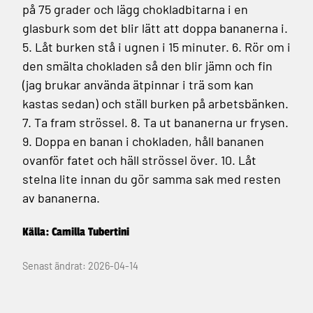
på 75 grader och lägg chokladbitarna i en
glasburk som det blir lätt att doppa bananerna i.
5. Låt burken stå i ugnen i 15 minuter.
6. Rör om i
den smälta chokladen så den blir jämn och fin
(jag brukar använda ätpinnar i trä som kan
kastas sedan) och ställ burken på arbetsbänken.
7. Ta fram strössel.
8. Ta ut bananerna ur frysen.
9. Doppa en banan i chokladen, håll bananen
ovanför fatet och häll strössel över.
10. Låt
stelna lite innan du gör samma sak med resten
av bananerna.
Källa: Camilla Tubertini
Senast ändrat: 2026-04-14