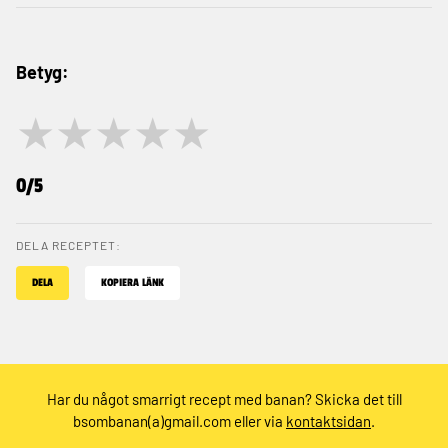
Betyg:
★
★
★
★
★
0/5
DELA RECEPTET:
DELA
KOPIERA LÄNK
Har du något smarrigt recept med banan? Skicka det till
bsombanan(a)gmail.com eller via
kontaktsidan
.