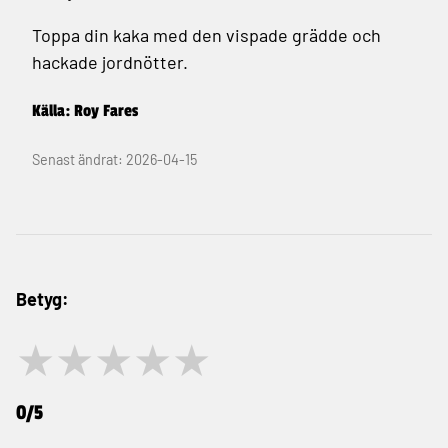
Toppa din kaka med den vispade grädde och
hackade jordnötter.
Källa: Roy Fares
Senast ändrat: 2026-04-15
Betyg:
★
★
★
★
★
0/5