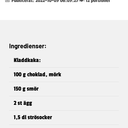
📅 Publicerat: 2022-10-09 06:09:27
🍽️ 12 portioner
Ingredienser:
Kladdkaka:
100 g choklad, mörk
150 g smör
2 st ägg
1,5 dl strösocker