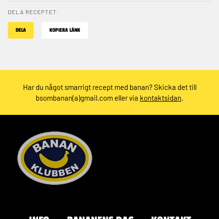
DELA RECEPTET:
DELA
KOPIERA LÄNK
Har du något smarrigt recept med banan? Skicka det till
bsombanan(a)gmail.com eller via
kontaktsidan
.