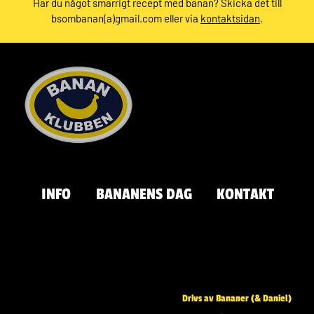
Har du något smarrigt recept med banan? Skicka det till
bsombanan(a)gmail.com eller via
kontaktsidan
.
INFO
BANANENS DAG
KONTAKT
Drivs av Bananer (& Daniel)