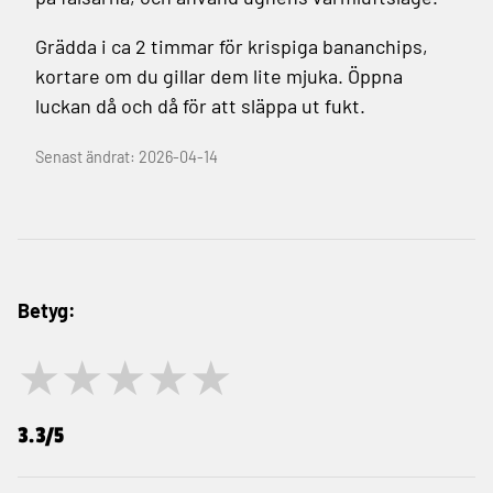
Grädda i ca 2 timmar för krispiga bananchips,
kortare om du gillar dem lite mjuka. Öppna
luckan då och då för att släppa ut fukt.
Senast ändrat: 2026-04-14
Betyg:
★
★
★
★
★
3.3/5