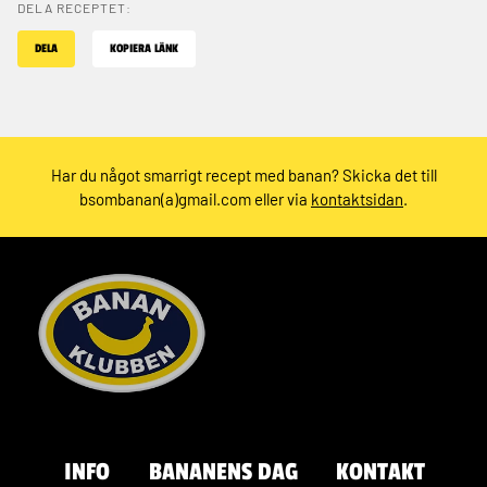
DELA RECEPTET:
DELA
KOPIERA LÄNK
Har du något smarrigt recept med banan? Skicka det till
bsombanan(a)gmail.com eller via
kontaktsidan
.
INFO
BANANENS DAG
KONTAKT