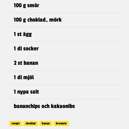
100 g smör
100 g choklad, mörk
1 st ägg
1 dl socker
2 st banan
1 dl mjöl
1 nypa salt
bananchips och kakaonibs
recept
choklad
banan
brownie