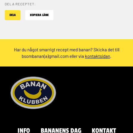
DELA RECEPTET:
DELA
KOPIERA LÄNK
Har du något smarrigt recept med banan? Skicka det till
bsombanan(a)gmail.com eller via
kontaktsidan
.
INFO
BANANENS DAG
KONTAKT