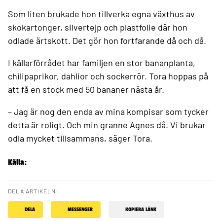
Som liten brukade hon tillverka egna växthus av
skokartonger, silvertejp och plastfolie där hon
odlade ärtskott. Det gör hon fortfarande då och då.
I källarförrådet har familjen en stor bananplanta,
chilipaprikor, dahlior och sockerrör. Tora hoppas på
att få en stock med 50 bananer nästa år.
– Jag är nog den enda av mina kompisar som tycker
detta är roligt. Och min granne Agnes då. Vi brukar
odla mycket tillsammans, säger Tora.
Källa:
DELA ARTIKELN:
DELA
MESSENGER
KOPIERA LÄNK