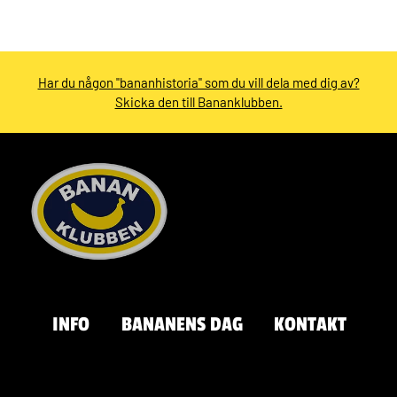
Har du någon "bananhistoria" som du vill dela med dig av?
Skicka den till Bananklubben.
INFO
BANANENS DAG
KONTAKT