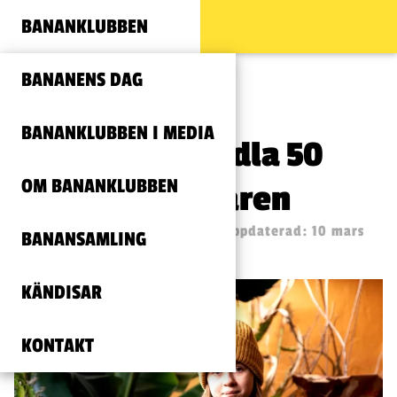
BANANKLUBBEN
BANANENS DAG
BANANKLUBBEN I MEDIA
Tora 11 år vill odla 50
OM BANANKLUBBEN
bananer i källaren
Publicerad: 3 december, 2022
(Uppdaterad: 10 mars
BANANSAMLING
18:36)
KÄNDISAR
KONTAKT