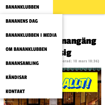
BANANKLUBBEN
BANANENS DAG
BANANKLUBBEN I MEDIA
Stockholms banangäng
OM BANANKLUBBEN
har tackat för sig
Publicerad: 18 juni, 2022
(Uppdaterad: 10 mars 18:36)
BANANSAMLING
KÄNDISAR
KONTAKT