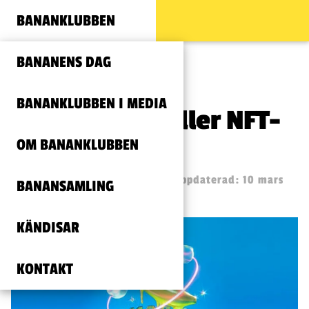
BANANKLUBBEN
BANANENS DAG
BANANKLUBBEN I MEDIA
Riktig banan eller NFT-
OM BANANKLUBBEN
banan?
Publicerad: 5 november, 2022
(Uppdaterad: 10 mars
BANANSAMLING
18:36)
KÄNDISAR
KONTAKT