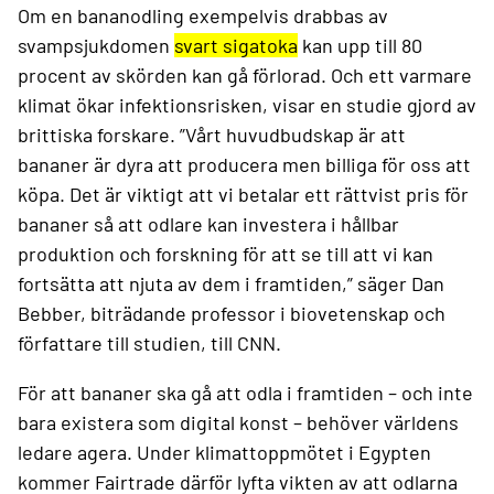
Om en bananodling exempelvis drabbas av
svampsjukdomen
svart sigatoka
kan upp till 80
procent av skörden kan gå förlorad. Och ett varmare
klimat ökar infektionsrisken, visar en studie gjord av
brittiska forskare. ”Vårt huvudbudskap är att
bananer är dyra att producera men billiga för oss att
köpa. Det är viktigt att vi betalar ett rättvist pris för
bananer så att odlare kan investera i hållbar
produktion och forskning för att se till att vi kan
fortsätta att njuta av dem i framtiden,” säger Dan
Bebber, biträdande professor i biovetenskap och
författare till studien, till CNN.
För att bananer ska gå att odla i framtiden – och inte
bara existera som digital konst – behöver världens
ledare agera. Under klimattoppmötet i Egypten
kommer Fairtrade därför lyfta vikten av att odlarna