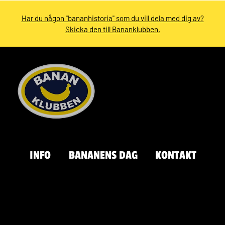
Har du någon "bananhistoria" som du vill dela med dig av?
Skicka den till Bananklubben.
INFO
BANANENS DAG
KONTAKT