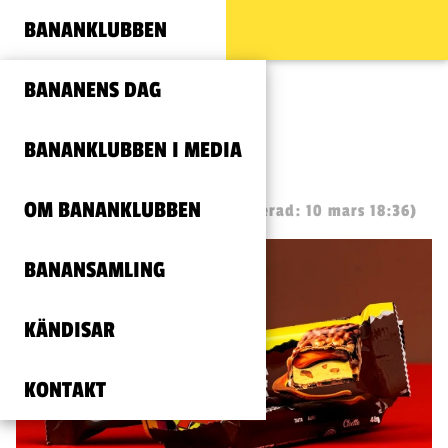
BANANKLUBBEN
BANANENS DAG
BANANKLUBBEN I MEDIA
Dubbelt upp!
OM BANANKLUBBEN
Publicerad: 9 maj, 2025
(Uppdaterad: 10 mars 18:36)
BANANSAMLING
KÄNDISAR
KONTAKT