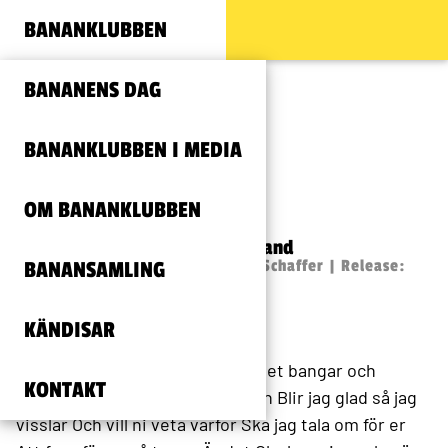
BANANKLUBBEN
BANANENS DAG
BANANKLUBBEN I MEDIA
Olyckans sång
OM BANANKLUBBEN
Ted Åström, Electric Banana Band
Text: Lasse Åberg | Musik:Janne Schaffer | Release:
BANANSAMLING
1981
KÄNDISAR
Jag älskar när det smäller
Och det bangar och
KONTAKT
gnisslar
Och gör nån illa kroppen
Blir jag glad så jag
visslar
Och vill ni veta varför
Ska jag tala om för er