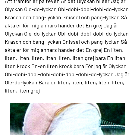
Att framför er på teven
Är det Olyckan ni ser
Jag är
Olyckan
Ole-do-lyckan
Obi-dobi-dobi-dobi-do-lyckan
Krasch och bang-lyckan
Gnissel och pang-lyckan
Så
akta er för mig annars händer det
En grej
Jag är
Olyckan
Ole-do-lyckan
Obi-dobi-dobi-dobi-do-lyckan
Krasch och bang-lyckan
Gnissel och pang-lyckan
Så
akta er för mig annars händer det
En grej
En liten,
liten, liten, liten, liten, liten, liten grej bara
En liten,
liten krock
En-en liten krock bara
För jag är Olyckan
Obi-dobi-dobi-dobi-dobi-dobi-dobi-do-lyckan
Jag är
Ole-do-lyckan
Bara en liten, liten, liten, liten, liten,
liten, liten grej