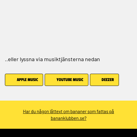
..eller lyssna via musiktjänsterna nedan
APPLE MUSIC
YOUTUBE MUSIC
DEEZER
Har du någon låttext om bananer som fattas på
bananklubben.se?