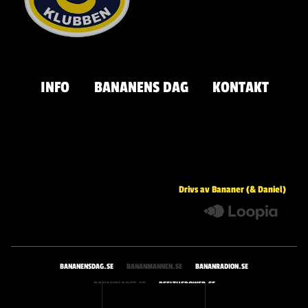
INFO
BANANENS DAG
KONTAKT
Drivs av Bananer (& Daniel)
BANANENSDAG.SE
BANANMANNEN.SE
BANANRADION.SE
BANANBLADET.SE
PEELTHEPOWER.SE