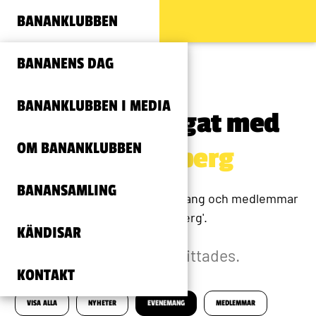
BANANKLUBBEN
BANANENS DAG
BANANKLUBBEN I MEDIA
Innehåll taggat med
OM BANANKLUBBEN
#lasse åberg
BANANSAMLING
Arkivsida för nyheter, evenemang och medlemmar
med 'lasse åberg'.
KÄNDISAR
18 evenemang hittades.
KONTAKT
VISA ALLA
NYHETER
EVENEMANG
MEDLEMMAR