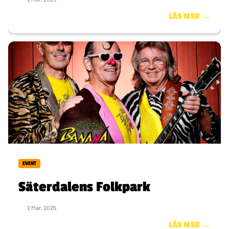
LÄS MER →
EVENT
Säterdalens Folkpark
2 Mar, 2025
LÄS MER →