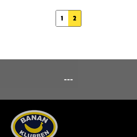
1
2
---