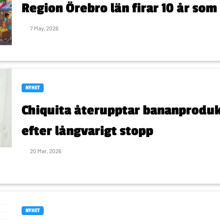
Region Örebro län firar 10 år som
7 May, 2026
NYHET
Chiquita återupptar bananproduk
efter långvarigt stopp
20 Mar, 2026
NYHET