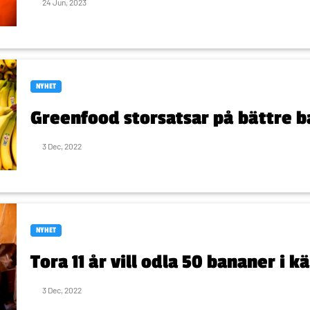
24 Jun, 2023
NYHET
Greenfood storsatsar på bättre 
3 Dec, 2022
NYHET
Tora 11 år vill odla 50 bananer i k
3 Dec, 2022