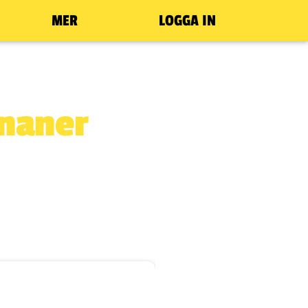
MER
LOGGA IN
naner