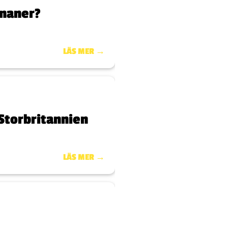
ananer?
LÄS MER →
 Storbritannien
LÄS MER →