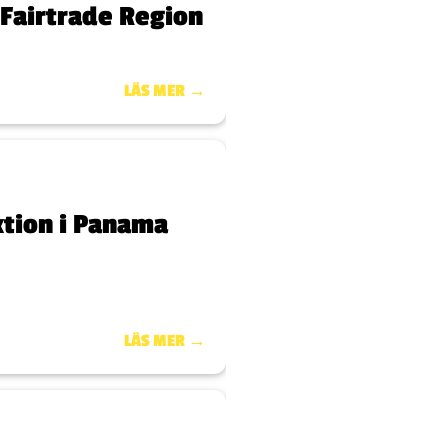
 Fairtrade Region
LÄS MER →
tion i Panama
LÄS MER →