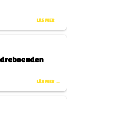
LÄS MER →
 äldreboenden
LÄS MER →