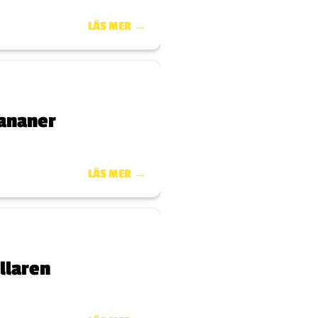
LÄS MER →
bananer
LÄS MER →
ällaren