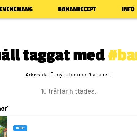
EVENEMANG
BANANRECEPT
INFO
åll taggat med
#ba
Arkivsida för nyheter med 'bananer'.
16 träffar hittades.
er'
NYHET