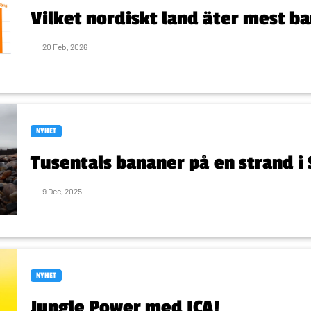
Vilket nordiskt land äter mest b
20 Feb, 2026
NYHET
Tusentals bananer på en strand i
9 Dec, 2025
NYHET
Jungle Power med ICA!