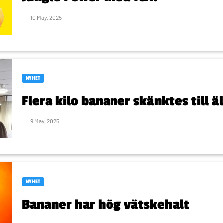
10 May, 2025
NYHET
Flera kilo bananer skänktes till
9 May, 2025
NYHET
Bananer har hög vätskehalt